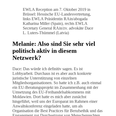
EWLA Reception am 7. Oktober 2019 in
Brüssel: Hessische EU-Landesvertretung,
links EWLA Präsidentin RAin/abogada
Katharina Miller (Spain), rechts EWLA
Secretary General RAin/zv. advokāte Dace
L. Luters-Thümmel (Latvia)
Melanie: Also sind Sie sehr viel
politisch aktiv in diesem
Netzwerk?
Dace: Das würde ich definitiv sagen. Es ist
Lobbyarbeit. Durchaus ist es aber auch konkrete
juristische Unterstützung von einzelnen
Mitgliedsorganisationen. So hatte ich z.B. auch einmal
ein EU-Beratungsprojekt im Zusammenhang mit der
Umsetzung des EU-Freihandelsabkommens mit
Moldawien. Dort hatte es mich aber zunächst
hingeführt, weil uns der Europarat im Rahmen einer
Anwaltskonferenz eingeladen hatte, um als
Organisation die Best Practices für Berufsethik und das
Engagement zur Durchsetzung von Menschenrechten