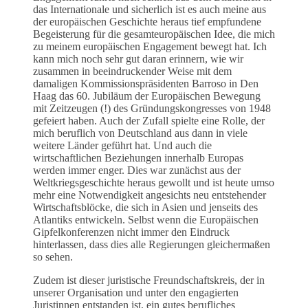
das Internationale und sicherlich ist es auch meine aus
der europäischen Geschichte heraus tief empfundene
Begeisterung für die gesamteuropäischen Idee, die mich
zu meinem europäischen Engagement bewegt hat. Ich
kann mich noch sehr gut daran erinnern, wie wir
zusammen in beeindruckender Weise mit dem
damaligen Kommissionspräsidenten Barroso in Den
Haag das 60. Jubiläum der Europäischen Bewegung
mit Zeitzeugen (!) des Gründungskongresses von 1948
gefeiert haben. Auch der Zufall spielte eine Rolle, der
mich beruflich von Deutschland aus dann in viele
weitere Länder geführt hat. Und auch die
wirtschaftlichen Beziehungen innerhalb Europas
werden immer enger. Dies war zunächst aus der
Weltkriegsgeschichte heraus gewollt und ist heute umso
mehr eine Notwendigkeit angesichts neu entstehender
Wirtschaftsblöcke, die sich in Asien und jenseits des
Atlantiks entwickeln. Selbst wenn die Europäischen
Gipfelkonferenzen nicht immer den Eindruck
hinterlassen, dass dies alle Regierungen gleichermaßen
so sehen.
Zudem ist dieser juristische Freundschaftskreis, der in
unserer Organisation und unter den engagierten
Juristinnen entstanden ist, ein gutes berufliches