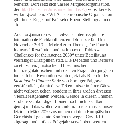
bemerkt. Dort setzt sich unsere Mitgliedsorganisation,
der
djb (Deutscher Juristinnenbund e.V.)
selbst bereits
wirkungsvoll ein. EWLA als europäische Organisation
gibt in der Regel auf Brüsseler Ebene Stellungnahmen
ab.
Auch organisieren wir – teilweise interdisziplinäre –
internationale Fachkonferenzen. Die letzte fand im
November 2019 in Madrid zum Thema „The Fourth
Industrial Revolution and its Impact on Ethics –
Challenges for the Agenda 2030“ unter Beteiligung
vielfältiger Disziplinen statt. Die Debatten und Referate
zu ethischen, juristischen, IT-technischen,
finanzregulatorischen und sozialen Fragen der jüngsten
industriellen Revolution werden jetzt als Buch in der
Sustainable Finance
Serie von Springer Palgrave
veröffentlicht, damit diese Erkenntnisse in ihrer Gänze
nicht verloren gehen, sondern in ihrer großen diversen
Vielfalt festgehalten werden. Gerade in diesen Themen
sind die sachkundigen Frauen noch nicht sichtbar
genug und das wollen wir ändern. Leider musste unsere
letzte im März 2020 zusammen mit dem Europäischen
Gerichtshof geplante Konferenz wegen Covid-19
abgesagt und auf das Folgejahr verschoben werden.