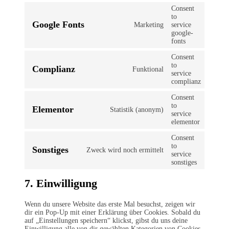
Consent
to
Google Fonts
Marketing
service
google-
fonts
Consent
to
Complianz
Funktional
service
complianz
Consent
to
Elementor
Statistik (anonym)
service
elementor
Consent
to
Sonstiges
Zweck wird noch ermittelt
service
sonstiges
7. Einwilligung
Wenn du unsere Website das erste Mal besuchst, zeigen wir
dir ein Pop-Up mit einer Erklärung über Cookies. Sobald du
auf „Einstellungen speichern“ klickst, gibst du uns deine
Einwilligung alle von dir gewählten Kategorien von Cookies