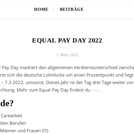
HOME
BEITRÄGE
EQUAL PAY DAY 2022
7. März 2022
l Pay Day markiert den allgemeinen Verdienstunterschied zwisc
erte sich die deutsche Lohnlücke um einen Prozentpunkt und lieg
 7.3.2022, umsonst. Dieses Jahr ist der Tag drei Tage weiter vorn 
e Richtung. Mehr zum Equal Pay Day findest du
hier
.
nde?
 Carearbeit
hlten Berufen
Männer und Frauen (!!!)